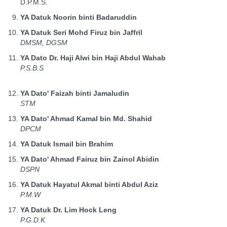
D.P.M.S.
YA Datuk Noorin binti Badaruddin
YA Datuk Seri Mohd Firuz bin Jaffril
DMSM, DGSM
YA Dato Dr. Haji Alwi bin Haji Abdul Wahab
P.S.B.S
YA Dato' Faizah binti Jamaludin
STM
YA Dato' Ahmad Kamal bin Md. Shahid
DPCM
YA Datuk Ismail bin Brahim
YA Dato' Ahmad Fairuz bin Zainol Abidin
DSPN
YA Datuk Hayatul Akmal binti Abdul Aziz
P.M.W
YA Datuk Dr. Lim Hock Leng
P.G.D.K