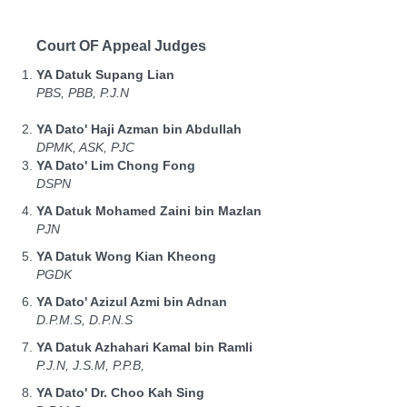
Court OF Appeal Judges
YA Datuk Supang Lian
PBS, PBB, P.J.N
YA Dato' Haji Azman bin Abdullah
DPMK, ASK, PJC
YA Dato' Lim Chong Fong
DSPN
YA Datuk Mohamed Zaini bin Mazlan
PJN
YA Datuk Wong Kian Kheong
PGDK
YA Dato' Azizul Azmi bin Adnan
D.P.M.S, D.P.N.S
YA Datuk Azhahari Kamal bin Ramli
P.J.N, J.S.M, P.P.B,
YA Dato' Dr. Choo Kah Sing