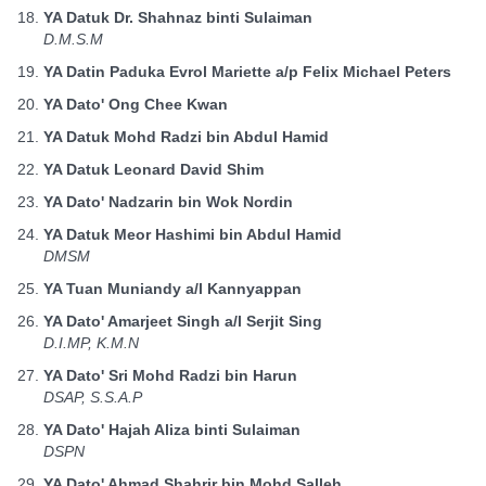
YA Datuk Dr. Shahnaz binti Sulaiman
D.M.S.M
YA Datin Paduka Evrol Mariette a/p Felix Michael Peters
YA Dato' Ong Chee Kwan
YA Datuk Mohd Radzi bin Abdul Hamid
YA Datuk Leonard David Shim
YA Dato' Nadzarin bin Wok Nordin
YA Datuk Meor Hashimi bin Abdul Hamid
DMSM
YA Tuan Muniandy a/l Kannyappan
YA Dato' Amarjeet Singh a/l Serjit Sing
D.I.MP, K.M.N
YA Dato' Sri Mohd Radzi bin Harun
DSAP, S.S.A.P
YA Dato' Hajah Aliza binti Sulaiman
DSPN
YA Dato' Ahmad Shahrir bin Mohd Salleh